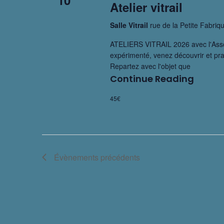
10
t
c
Atelier vitrail
e
-
t
Salle Vitrail
rue de la Petite Fabr
e
c
i
ATELIERS VITRAIL 2026 avec l'Assoc
l
o
t
expérimenté, venez découvrir et prat
é
n
n
Repartez avec l'objet que
.
n
Continue Reading
Atel
a
R
e
Vitra
45€
v
e
z
i
c
u
g
h
n
e
e
a
Évènements
précédents
r
d
t
c
a
i
h
t
o
e
e