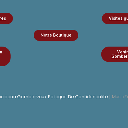
res
Visites g
Notre Boutique
la
Venir
Gomber
ociation Gombervaux
Politique De Confidentialité
|
MusicF