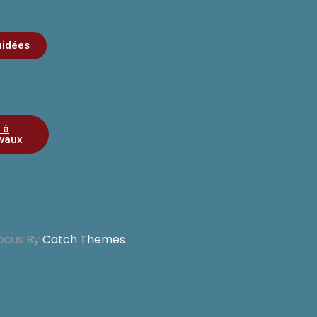
uidées
 à
vaux
ocus By
Catch Themes