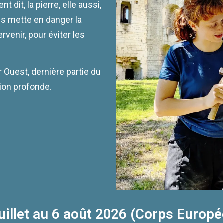
 dit, la pierre, elle aussi,
us mette en danger la
ervenir, pour éviter les
r Ouest, dernière partie du
tion profonde.
uillet au 6 août 2026 (Corps Europé