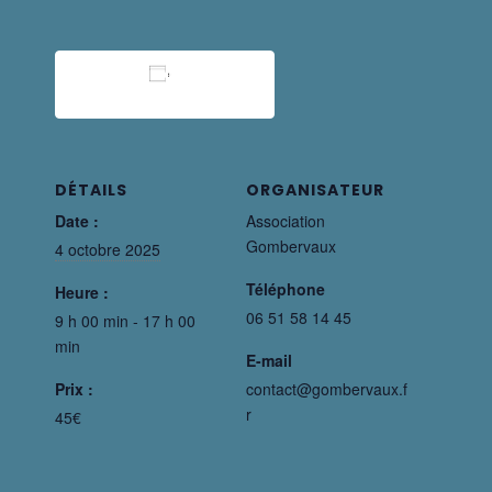
Ajouter Au Calendrier
DÉTAILS
ORGANISATEUR
Date :
Association
Gombervaux
4 octobre 2025
Téléphone
Heure :
06 51 58 14 45
9 h 00 min - 17 h 00
min
E-mail
Prix :
contact@gombervaux.f
r
45€