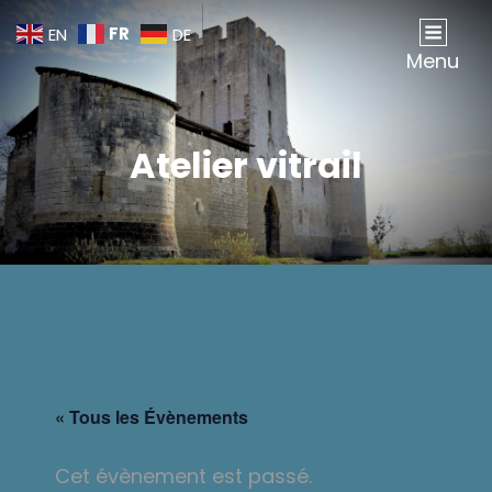
FR
EN
DE
Association Gombervaux
Sauvegarde, Étude Et Animation Du Château De Gombervaux
Menu
Atelier vitrail
« Tous les Évènements
Cet évènement est passé.