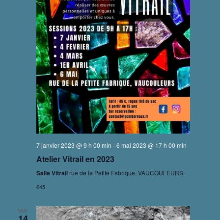
a
s
n
É
e
v
v
d
i
è
a
g
n
t
a
e
e
m
t
.
e
i
n
o
t
7 janvier 2023 @ 9 h 00 min
-
6 mai 2023 @ 17 h 00 min
n
Atelier Vitrail en 2023
d
Salle Vitrail
rue de la Petite Fabrique, VAUCOULEURS
e
€45
v
MAI
u
14