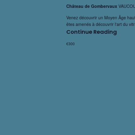
t
n
Château de Gombervaux
VAUCO
-
t
Venez découvrir un Moyen Âge haut 
c
s
êtes amenés à découvrir l'art du vitr
l
Continue Reading
Sta
é
Vitra
€300
.