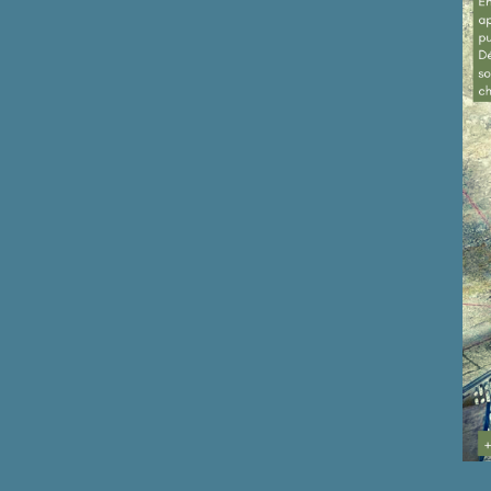
e
re
onnerie
itionnelle