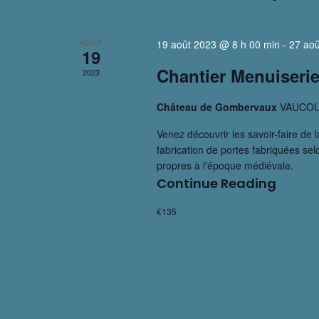
e
t
e
c
i
l
o
AOÛT
t
19 août 2023 @ 8 h 00 min
-
27 aoû
19
é
n
n
Chantier Menuiserie
2023
.
n
a
R
e
Château de Gombervaux
VAUCO
v
e
z
Venez découvrir les savoir-faire de
i
c
u
fabrication de portes fabriquées selo
propres à l'époque médiévale.
g
h
n
Continue Reading
Chan
e
e
a
Menu
r
€135
d
t
Et
c
a
i
For
h
t
o
e
e
n
r
.