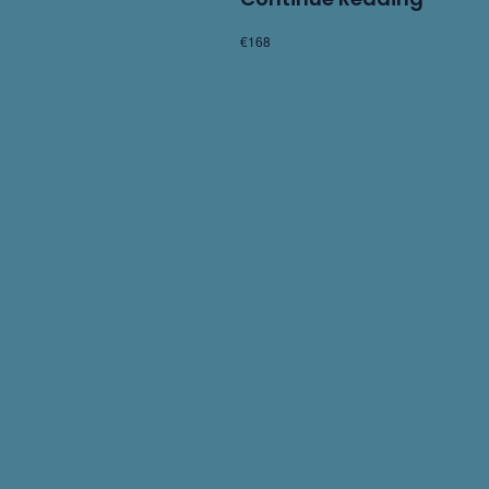
Taill
€168
De
Pier
Et
Maç
Trad