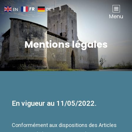
FR
EN
DE
Association Gombervaux
Sauvegarde, Étude Et Animation Du Château De Gombervaux
Menu
Mentions légales
En vigueur au 11/05/2022.
Conformément aux dispositions des Articles