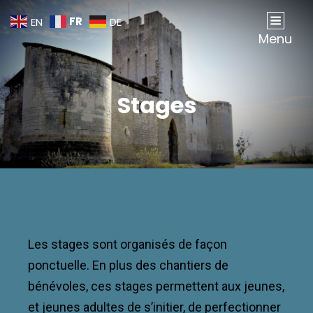
FR
EN
DE
Association Gombervaux
Sauvegarde, Étude Et Animation Du Château De Gombervaux
Menu
Stages
Les stages sont organisés de façon
ponctuelle. En plus des chantiers de
bénévoles, ces stages permettent aux jeunes,
et jeunes adultes de s’initier, de perfectionner