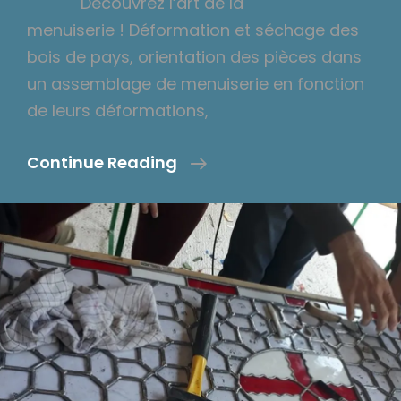
Découvrez l’art de la
menuiserie ! Déformation et séchage des
bois de pays, orientation des pièces dans
un assemblage de menuiserie en fonction
de leurs déformations,
STAGE
Continue Reading
MENUISERIE
AU
CHÂTEAU
DE
GOMBERVAUX