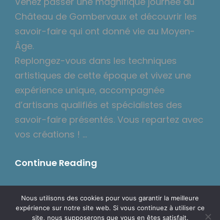
Venez passer une magnifique journée au
Château de Gombervaux et découvrir les
savoir-faire qui ont donné vie au Moyen-
Âge.
Replongez-vous dans les techniques
artistiques de cette époque et vivez une
expérience unique, accompagnée
d’artisans qualifiés et spécialistes des
savoir-faire présentés. Vous repartez avec
vos créations ! …
Atelier
Continue Reading
Découverte
De
Nous utilisons des cookies pour vous garantir la meilleure
Savoir-
expérience sur notre site web. Si vous continuez à utiliser ce
Copyright © 2026
Association Gombervaux
Politique De
site, nous supposerons que vous en êtes satisfait.