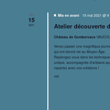
e
t
e
c
i
l
o
MAI
t
Mis en avant
15 mai 2021 @ 9 
15
é
n
n
Atelier découverte d
2021
.
n
a
R
e
Château de Gombervaux
VAUCO
v
e
z
Venez passer une magnifique journé
i
c
u
qui ont donné vie au Moyen-Âge.
Replongez-vous dans les techniques
g
h
n
unique, accompagnée d'artisans quali
e
e
a
repartez avec vos créations !
r
d
t
45€
c
a
i
h
t
o
e
e
n
r
.