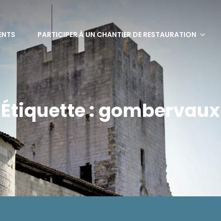
bervaux
ENTS
PARTICIPER À UN CHANTIER DE RESTAURATION
Étiquette :
gombervaux