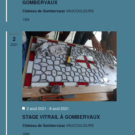
e
GOMBERVAUX
a
s
n
n
a
Château de Gombervaux
VAUCOULEURS
É
v
e
v
135€
a
v
d
n
i
t
è
a
AOÛT
g
2
n
t
2021
a
e
e
m
t
.
e
i
n
o
t
n
d
M
2 août 2021
-
8 août 2021
e
i
STAGE VITRAIL À GOMBERVAUX
s
v
e
Château de Gombervaux
VAUCOULEURS
n
u
a
105€