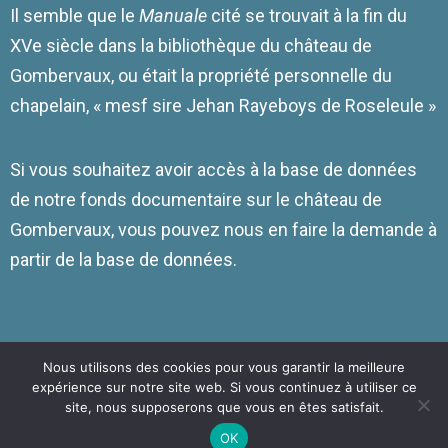
Il semble que le
Manuale
cité se trouvait à la fin du
XVe siècle dans la bibliothèque du château de
Gombervaux, ou était la propriété personnelle du
chapelain, « mesf sire Jehan Rayeboys de Roseleule »
Si vous souhaitez avoir accès à la base de données
de notre fonds documentaire sur le château de
Gombervaux, vous pouvez nous en faire la demande à
partir de la base de données.
Nous utilisons des cookies pour vous garantir la meilleure
expérience sur notre site web. Si vous continuez à utiliser ce
Copyright © 2026
Association Gombervaux
Politique De
site, nous supposerons que vous en êtes satisfait.
Confidentialité
|
MusicFocus By
Catch Themes
OK