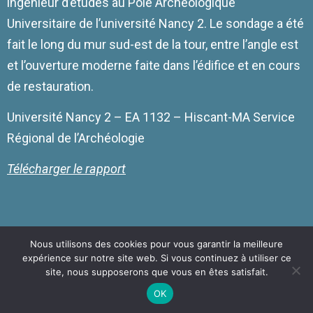
ingénieur d’études au Pôle Archéologique
Universitaire de l’université Nancy 2. Le sondage a été
fait le long du mur sud-est de la tour, entre l’angle est
et l’ouverture moderne faite dans l’édifice et en cours
de restauration.
Université Nancy 2 – EA 1132 – Hiscant-MA Service
Régional de l’Archéologie
Télécharger le rapport
Nous utilisons des cookies pour vous garantir la meilleure
expérience sur notre site web. Si vous continuez à utiliser ce
Copyright © 2026
Association Gombervaux
Politique De
site, nous supposerons que vous en êtes satisfait.
Confidentialité
|
MusicFocus By
Catch Themes
OK